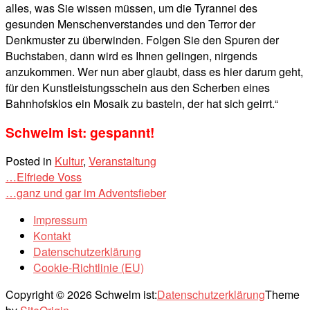
alles, was Sie wissen müssen, um die Tyrannei des
gesunden Menschenverstandes und den Terror der
Denkmuster zu überwinden. Folgen Sie den Spuren der
Buchstaben, dann wird es Ihnen gelingen, nirgends
anzukommen. Wer nun aber glaubt, dass es hier darum geht,
für den Kunstleistungsschein aus den Scherben eines
Bahnhofsklos ein Mosaik zu basteln, der hat sich geirrt.“
Schwelm ist: gespannt!
Posted in
Kultur
,
Veranstaltung
Post
…Elfriede Voss
…ganz und gar im Adventsfieber
navigation
Impressum
Kontakt
Datenschutzerklärung
Cookie-Richtlinie (EU)
Copyright © 2026 Schwelm ist:
Datenschutzerklärung
Theme