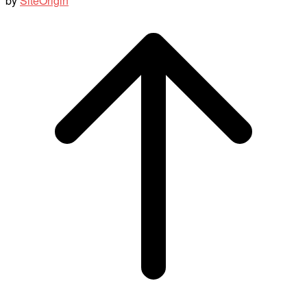
by
SiteOrigin
Scroll
to
top